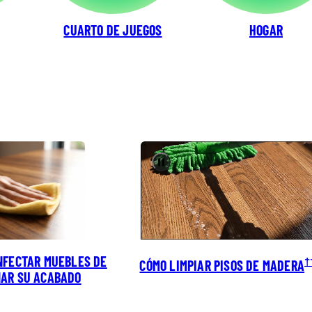
CUARTO DE JUEGOS
HOGAR
Pause
INFECTAR MUEBLES DE
†
CÓMO LIMPIAR PISOS DE MADERA
ÑAR SU ACABADO