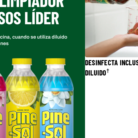
DESINFECTA INCLU
†
DILUIDO