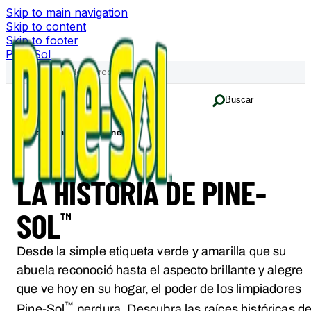
Skip to main navigation
Skip to content
Skip to footer
Pine-Sol
Familia de marcas
Buscar
Home
La historia de Pine-Sol
LA HISTORIA DE PINE-
SOL
™
Desde la simple etiqueta verde y amarilla que su
abuela reconoció hasta el aspecto brillante y alegre
que ve hoy en su hogar, el poder de los limpiadores
™
Pine-Sol
perdura. Descubra las raíces históricas de